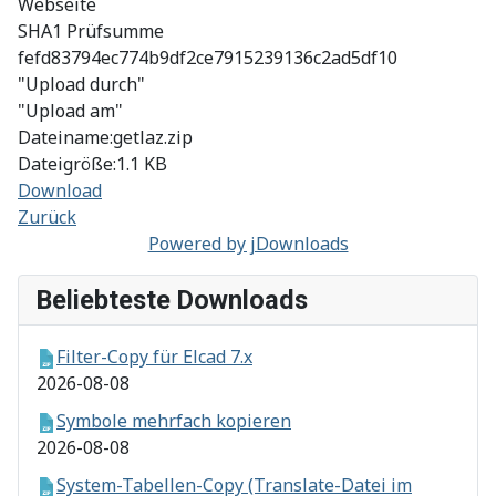
Webseite
SHA1 Prüfsumme
fefd83794ec774b9df2ce7915239136c2ad5df10
"Upload durch"
"Upload am"
Dateiname:getlaz.zip
Dateigröße:1.1 KB
Download
Zurück
Powered by jDownloads
Beliebteste Downloads
Filter-Copy für Elcad 7.x
2026-08-08
Symbole mehrfach kopieren
2026-08-08
System-Tabellen-Copy (Translate-Datei im