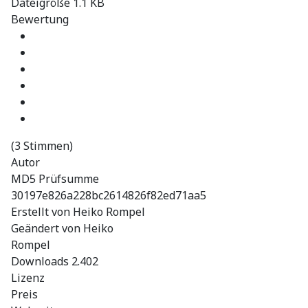
Dateigröße
1.1 KB
Bewertung
(3 Stimmen)
Autor
MD5 Prüfsumme
30197e826a228bc2614826f82ed71aa5
Erstellt von
Heiko Rompel
Geändert von
Heiko
Rompel
Downloads
2.402
Lizenz
Preis